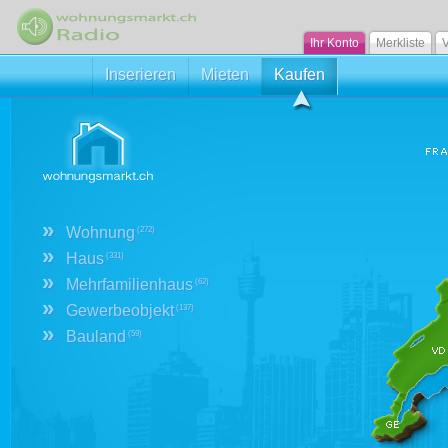
Ihr Konto
Merkliste
V
Inserieren
Mieten
Kaufen
»
Wohnung
(272)
»
Haus
(331)
»
Mehrfamilienhaus
(62)
»
Gewerbeobjekt
(137)
»
Bauland
(59)