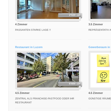
2'320
CHF
4 Zimmer
3.5 Zimmer
PASSANTEN STARKE LAGE !!
REPRÄSENTATIV 
Restaurant in Luzern
Gewerberaum in 
6'400
CHF
4.5 Zimmer
4.5 Zimmer
ZENTRAL ALS FRANCHISE-FASTFOOD ODER IHR
GÜNSTIGE RÄUME
RESTAURANT