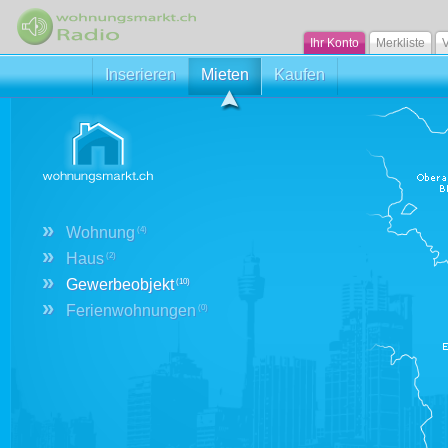
Ihr Konto
Merkliste
V
Inserieren
Mieten
Kaufen
»
Wohnung
(4)
»
Haus
(2)
»
Gewerbeobjekt
(10)
»
Ferienwohnungen
(0)