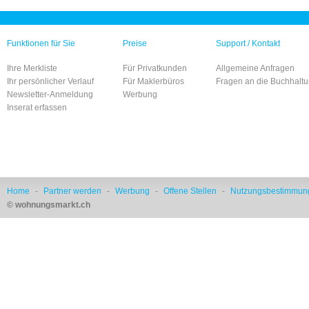
Funktionen für Sie
Preise
Support / Kontakt
Ihre Merkliste
Für Privatkunden
Allgemeine Anfragen
Ihr persönlicher Verlauf
Für Maklerbüros
Fragen an die Buchhalt
Newsletter-Anmeldung
Werbung
Inserat erfassen
Home
-
Partner werden
-
Werbung
-
Offene Stellen
-
Nutzungsbestimmun
© wohnungsmarkt.ch