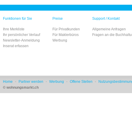
Funktionen für Sie
Preise
Support / Kontakt
Ihre Merkliste
Für Privatkunden
Allgemeine Anfragen
Ihr persönlicher Verlauf
Für Maklerbüros
Fragen an die Buchhalt
Newsletter-Anmeldung
Werbung
Inserat erfassen
Home
-
Partner werden
-
Werbung
-
Offene Stellen
-
Nutzungsbestimmun
© wohnungsmarkt.ch