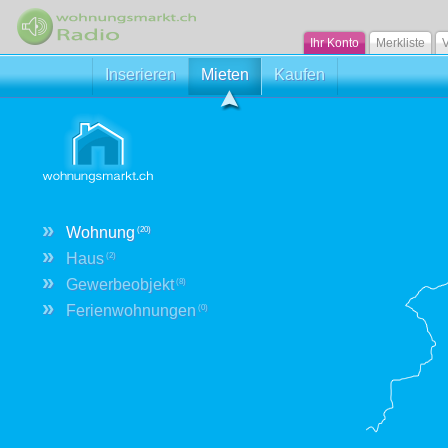
Ihr Konto
Merkliste
V
Inserieren
Mieten
Kaufen
»
Wohnung
(20)
»
Haus
(2)
»
Gewerbeobjekt
(8)
»
Ferienwohnungen
(0)