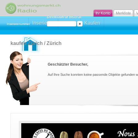
Ihr Konto
Merkliste
V
Direktaufruf Inserat
Inserieren
Mieten
Kaufen
Inseratenummer
kaufen Zürich / Zürich
Geschätzter Besucher,
Auf Ihre Suche konnten keine passende Objekte gefunden 