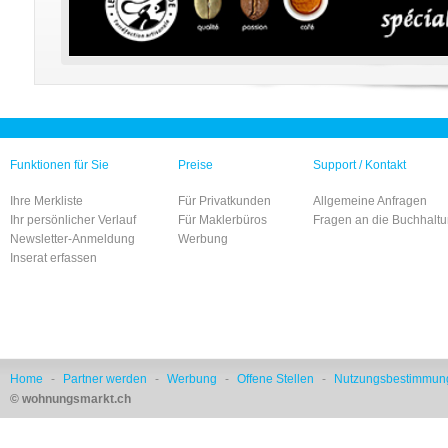
Funktionen für Sie
Preise
Support / Kontakt
Ihre Merkliste
Für Privatkunden
Allgemeine Anfragen
Ihr persönlicher Verlauf
Für Maklerbüros
Fragen an die Buchhalt
Newsletter-Anmeldung
Werbung
Inserat erfassen
Home
-
Partner werden
-
Werbung
-
Offene Stellen
-
Nutzungsbestimmun
© wohnungsmarkt.ch