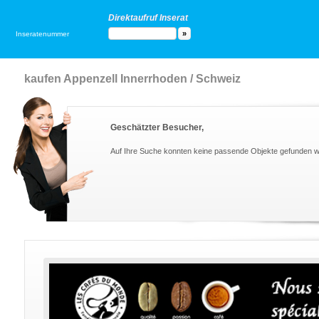
Direktaufruf Inserat
Inseratenummer
kaufen Appenzell Innerrhoden / Schweiz
Geschätzter Besucher,
Auf Ihre Suche konnten keine passende Objekte gefunden 