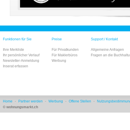
Funktionen für Sie
Preise
Support / Kontakt
Ihre Merkliste
Für Privatkunden
Allgemeine Anfragen
Ihr persönlicher Verlauf
Für Maklerbüros
Fragen an die Buchhalt
Newsletter-Anmeldung
Werbung
Inserat erfassen
Home
-
Partner werden
-
Werbung
-
Offene Stellen
-
Nutzungsbestimmun
© wohnungsmarkt.ch