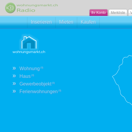
Ihr Konto
Merkliste
V
Inserieren
Mieten
Kaufen
»
Wohnung
(0)
»
Haus
(0)
»
Gewerbeobjekt
(0)
»
Ferienwohnungen
(0)