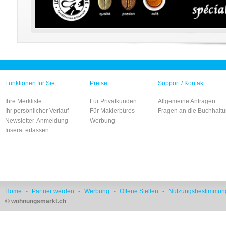
Funktionen für Sie
Preise
Support / Kontakt
Ihre Merkliste
Für Privatkunden
Allgemeine Anfragen
Ihr persönlicher Verlauf
Für Maklerbüros
Fragen an die Buchhalt
Newsletter-Anmeldung
Werbung
Inserat erfassen
Home
-
Partner werden
-
Werbung
-
Offene Stellen
-
Nutzungsbestimmun
© wohnungsmarkt.ch