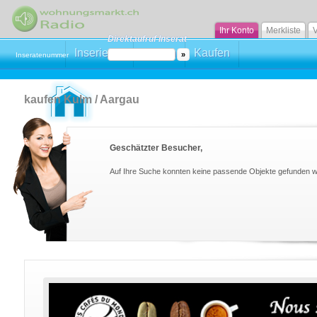
Ihr Konto
Merkliste
V
Direktaufruf Inserat
Inserieren
Mieten
Kaufen
Inseratenummer
kaufen Kulm / Aargau
Geschätzter Besucher,
Auf Ihre Suche konnten keine passende Objekte gefunden 