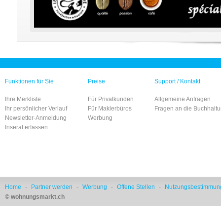
Funktionen für Sie
Preise
Support / Kontakt
Ihre Merkliste
Für Privatkunden
Allgemeine Anfragen
Ihr persönlicher Verlauf
Für Maklerbüros
Fragen an die Buchhalt
Newsletter-Anmeldung
Werbung
Inserat erfassen
Home
-
Partner werden
-
Werbung
-
Offene Stellen
-
Nutzungsbestimmun
© wohnungsmarkt.ch