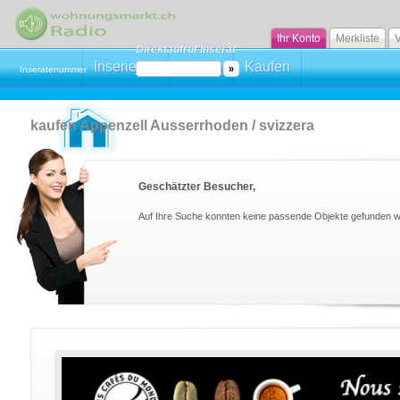
Ihr Konto
Merkliste
V
Direktaufruf Inserat
Inserieren
Mieten
Kaufen
Inseratenummer
kaufen Appenzell Ausserrhoden / svizzera
Geschätzter Besucher,
Auf Ihre Suche konnten keine passende Objekte gefunden 