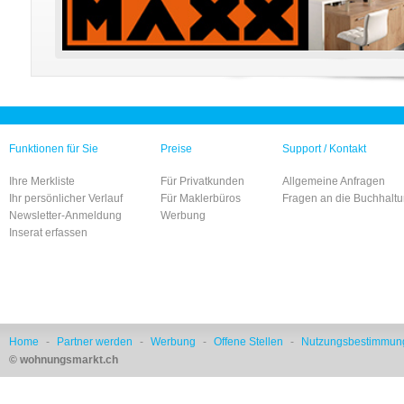
Funktionen für Sie
Preise
Support / Kontakt
Ihre Merkliste
Für Privatkunden
Allgemeine Anfragen
Ihr persönlicher Verlauf
Für Maklerbüros
Fragen an die Buchhalt
Newsletter-Anmeldung
Werbung
Inserat erfassen
Home
-
Partner werden
-
Werbung
-
Offene Stellen
-
Nutzungsbestimmun
© wohnungsmarkt.ch