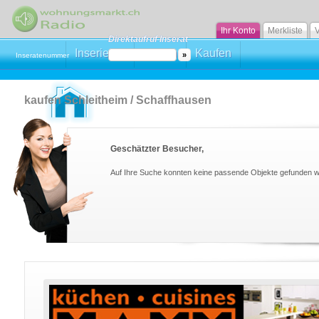
Ihr Konto
Merkliste
V
Direktaufruf Inserat
Inserieren
Mieten
Kaufen
Inseratenummer
kaufen Schleitheim / Schaffhausen
Geschätzter Besucher,
Auf Ihre Suche konnten keine passende Objekte gefunden 