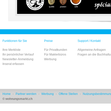
Funktionen für Sie
Preise
Support / Kontakt
Ihre Merkliste
Für Privatkunden
Allgemeine Anfragen
Ihr persönlicher Verlauf
Für Maklerbüros
Fragen an die Buchhalt
Newsletter-Anmeldung
Werbung
Inserat erfassen
Home
-
Partner werden
-
Werbung
-
Offene Stellen
-
Nutzungsbestimmun
© wohnungsmarkt.ch