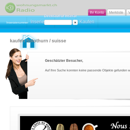
Ihr Konto
Merkliste
V
Direktaufruf Inserat
Inserieren
Mieten
Kaufen
Inseratenummer
kaufen Solothurn / suisse
Geschätzter Besucher,
Auf Ihre Suche konnten keine passende Objekte gefunden 