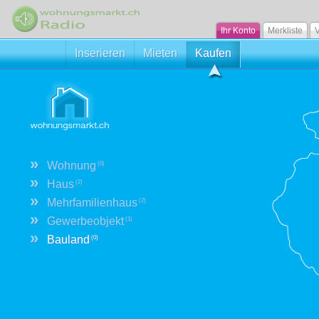
Ihr Konto
Merkliste
V
Inserieren
Mieten
Kaufen
»
Wohnung
(0)
»
Haus
(2)
»
Mehrfamilienhaus
(2)
»
Gewerbeobjekt
(1)
»
Bauland
(0)