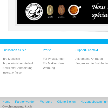
Funktionen für Sie
Preise
Support / Kontakt
Ihre Merkliste
Für Privatkunden
Allgemeine Anfragen
Ihr persönlicher Verlauf
Für Maklerbüros
Fragen an die Buchhalt
Newsletter-Anmeldung
Werbung
Inserat erfassen
Home
-
Partner werden
-
Werbung
-
Offene Stellen
-
Nutzungsbestimmun
© wohnungsmarkt.ch