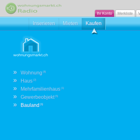
Ihr Konto
Merkliste
V
Inserieren
Mieten
Kaufen
»
Wohnung
(8)
»
Haus
(2)
»
Mehrfamilienhaus
(1)
»
Gewerbeobjekt
(5)
»
Bauland
(1)