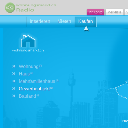
Ihr Konto
Merkliste
V
Inserieren
Mieten
Kaufen
»
Wohnung
(0)
»
Haus
(0)
»
Mehrfamilienhaus
(0)
»
Gewerbeobjekt
(0)
»
Bauland
(0)