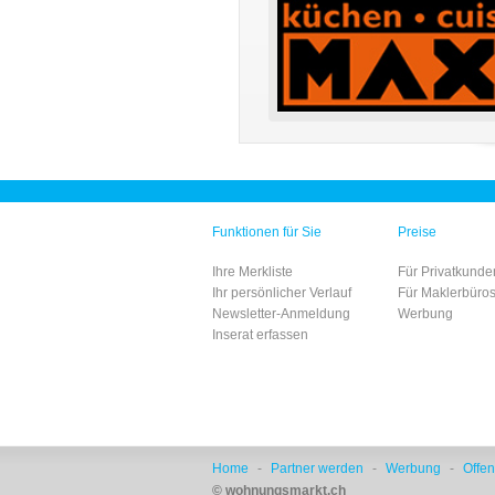
Funktionen für Sie
Preise
Ihre Merkliste
Für Privatkunde
Ihr persönlicher Verlauf
Für Maklerbüro
Newsletter-Anmeldung
Werbung
Inserat erfassen
Home
-
Partner werden
-
Werbung
-
Offen
© wohnungsmarkt.ch