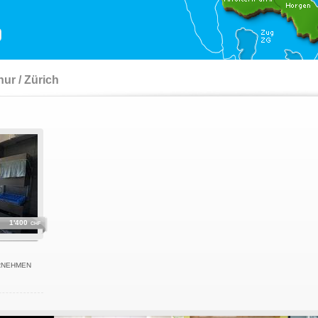
ur / Zürich
1'400
CHF
RNEHMEN