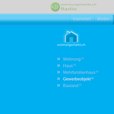
Inserieren
Mieten
»
Wohnung
(0)
»
Haus
(0)
»
Mehrfamilienhaus
(0)
»
Gewerbeobjekt
(1)
»
Bauland
(0)