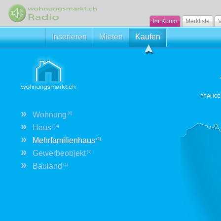
Ihr Konto
Merkliste
V
Inserieren
Mieten
Kaufen
»
Wohnung
(0)
»
Haus
(14)
»
Mehrfamilienhaus
(1)
»
Gewerbeobjekt
(5)
»
Bauland
(1)