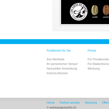
Funktionen für Sie
Preise
Ihre Merkliste
Für Privatkunde
Ihr persönlicher Verlauf
Für Maklerbüro
Newsletter-Anmeldung
Werbung
Inserat erfassen
Home
-
Partner werden
-
Werbung
-
Offen
© wohnungsmarkt.ch