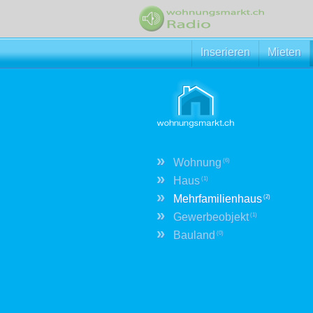
Inserieren
Mieten
»
Wohnung
(6)
»
Haus
(1)
»
Mehrfamilienhaus
(2)
»
Gewerbeobjekt
(1)
»
Bauland
(0)