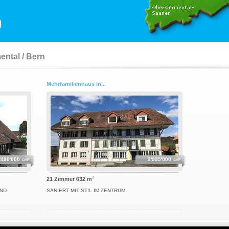
ntal / Bern
Mehrfamilienhaus in...
'480'000
2'995'000
CHF
CHF
2
21 Zimmer 632 m
UND
SANIERT MIT STIL IM ZENTRUM