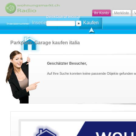
Ihr Konto
Merkliste
V
Direktaufruf Inserat
Inserieren
Mieten
Kaufen
Inseratenummer
Parkplatz, Garage kaufen italia
Geschätzter Besucher,
Auf Ihre Suche konnten keine passende Objekte gefunden 