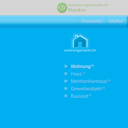
Inserieren
Mieten
»
Wohnung
(0)
»
Haus
(1)
»
Mehrfamilienhaus
(0)
»
Gewerbeobjekt
(0)
»
Bauland
(0)