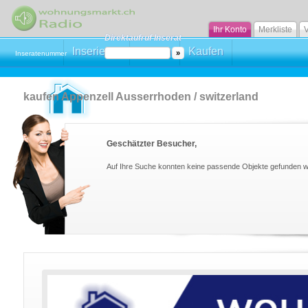
Ihr Konto
Merkliste
V
Direktaufruf Inserat
Inserieren
Mieten
Kaufen
Inseratenummer
kaufen Appenzell Ausserrhoden / switzerland
Geschätzter Besucher,
Auf Ihre Suche konnten keine passende Objekte gefunden 