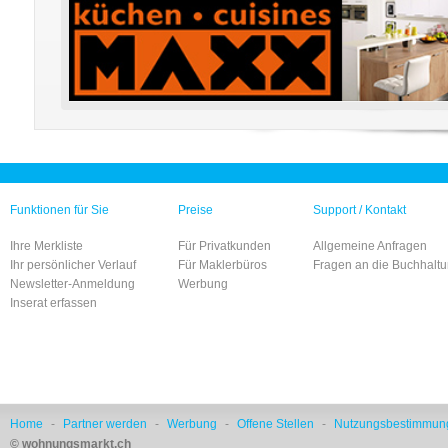
Funktionen für Sie
Preise
Support / Kontakt
Ihre Merkliste
Für Privatkunden
Allgemeine Anfragen
Ihr persönlicher Verlauf
Für Maklerbüros
Fragen an die Buchhalt
Newsletter-Anmeldung
Werbung
Inserat erfassen
Home
-
Partner werden
-
Werbung
-
Offene Stellen
-
Nutzungsbestimmun
© wohnungsmarkt.ch