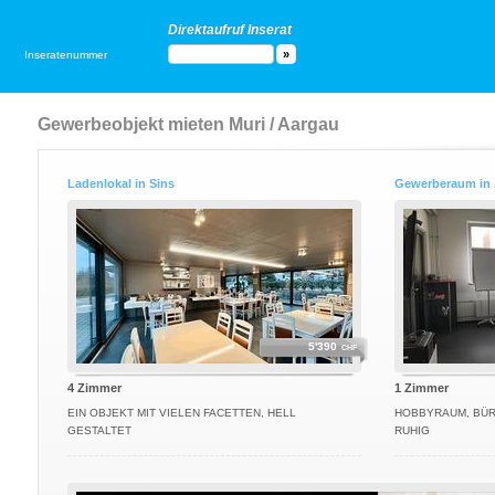
Direktaufruf Inserat
Inseratenummer
Gewerbeobjekt mieten Muri / Aargau
Ladenlokal in Sins
Gewerberaum in
5'390
CHF
4 Zimmer
1 Zimmer
EIN OBJEKT MIT VIELEN FACETTEN, HELL
HOBBYRAUM, BÜRO
GESTALTET
RUHIG