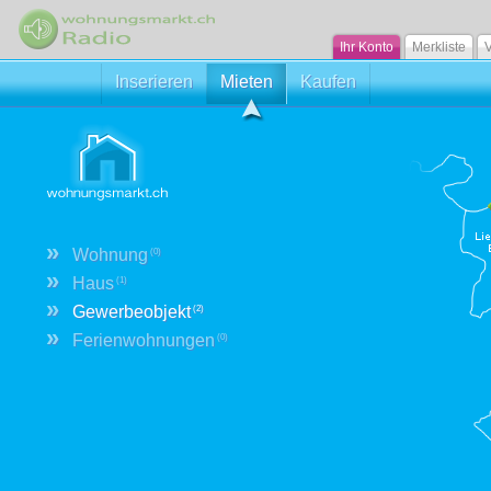
Ihr Konto
Merkliste
V
Inserieren
Mieten
Kaufen
»
Wohnung
(0)
»
Haus
(1)
»
Gewerbeobjekt
(2)
»
Ferienwohnungen
(0)