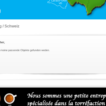
g / Schweiz
her,
n keine passende Objekte gefunden weden.