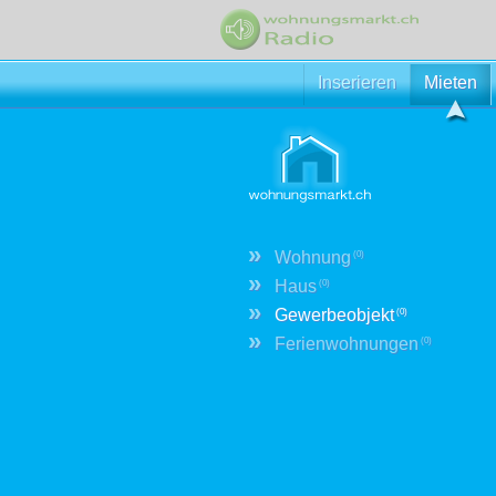
Inserieren
Mieten
»
Wohnung
(0)
»
Haus
(0)
»
Gewerbeobjekt
(0)
»
Ferienwohnungen
(0)