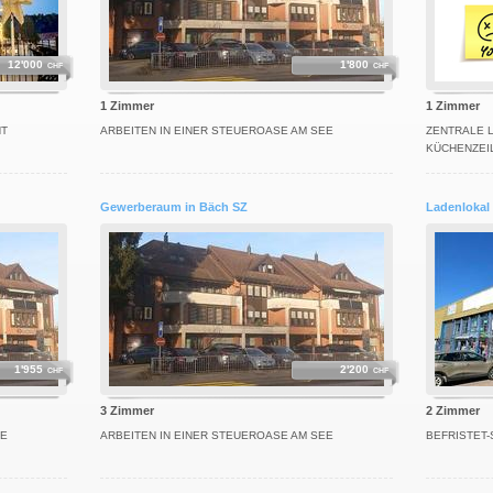
12'000
1'800
CHF
CHF
1 Zimmer
1 Zimmer
HT
ARBEITEN IN EINER STEUEROASE AM SEE
ZENTRALE 
KÜCHENZEI
Gewerberaum in Bäch SZ
Ladenlokal 
1'955
2'200
CHF
CHF
3 Zimmer
2 Zimmer
EE
ARBEITEN IN EINER STEUEROASE AM SEE
BEFRISTET-