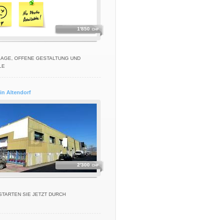
1'850
CHF
LAGE, OFFENE GESTALTUNG UND
LE
in Altendorf
2'300
CHF
STARTEN SIE JETZT DURCH