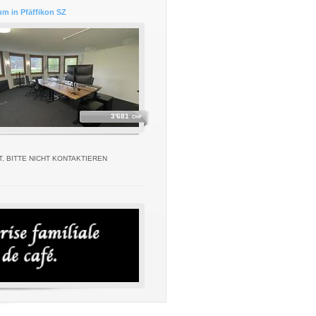
m in Pfäffikon SZ
3'681
CHF
, BITTE NICHT KONTAKTIEREN