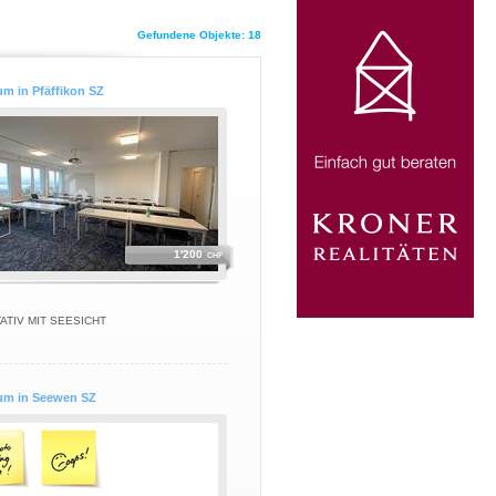
Gefundene Objekte: 18
m in Pfäffikon SZ
1'200
CHF
TIV MIT SEESICHT
um in Seewen SZ