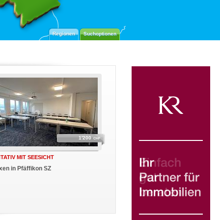
Regionen
Suchoptionen
1'200
CHF
ATIV MIT SEESICHT
xen in Pfäffikon SZ