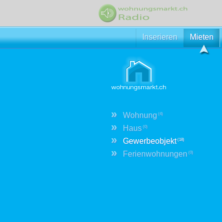
Inserieren
Mieten
»
Wohnung
(4)
»
Haus
(0)
»
Gewerbeobjekt
(18)
»
Ferienwohnungen
(0)