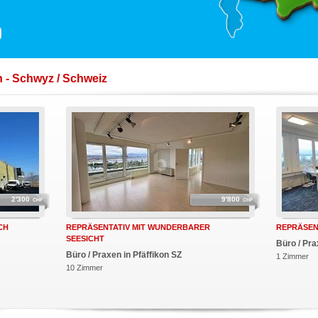
 - Schwyz / Schweiz
2'300
9'800
CHF
CHF
CH
REPRÄSENTATIV MIT WUNDERBARER
REPRÄSENT
SEESICHT
Büro / Pra
Büro / Praxen in Pfäffikon SZ
1 Zimmer
10 Zimmer