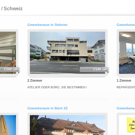
 / Schweiz
Gewerberaum in Siebnen
Gewerberau
1'100
1'140
CHF
CHF
2 Zimmer
1 Zimmer
ATELIER ODER BÜRO, SIE BESTIMMEN !
REPRÄSENTA
Gewerberaum in Bäch SZ
Gewerbera