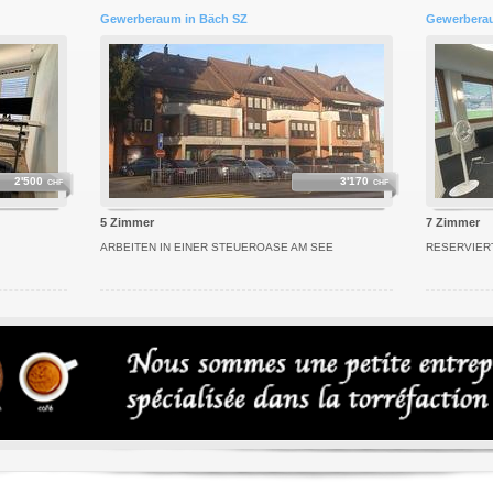
Gewerberaum in Bäch SZ
Gewerberau
2'500
3'170
CHF
CHF
5 Zimmer
7 Zimmer
ARBEITEN IN EINER STEUEROASE AM SEE
RESERVIERT