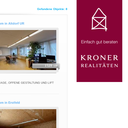
Gefundene Objekte: 8
m in Altdorf UR
1'125
CHF
AGE, OFFENE GESTALTUNG UND LIFT
m in Erstfeld