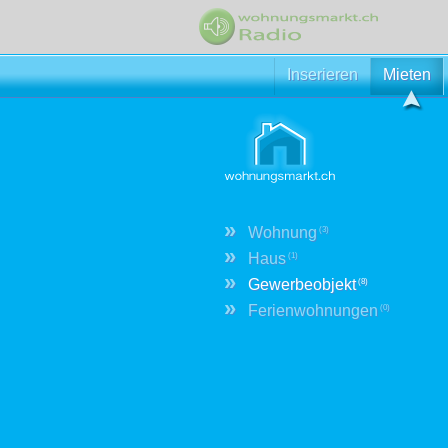
Inserieren
Mieten
»
Wohnung
(3)
»
Haus
(1)
»
Gewerbeobjekt
(8)
»
Ferienwohnungen
(0)