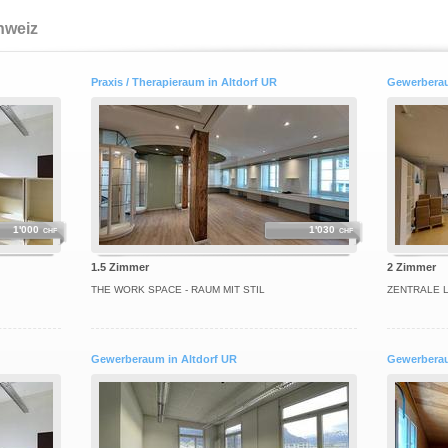
hweiz
Praxis / Therapieraum in Altdorf UR
Gewerberau
1'000
1'030
CHF
CHF
1.5 Zimmer
2 Zimmer
THE WORK SPACE - RAUM MIT STIL
ZENTRALE L
Gewerberaum in Altdorf UR
Gewerberau