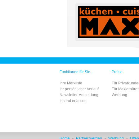
Funktionen für Sie
Preise
Ihre Merkliste
Für Privatkunde
Ihr persönlicher Verlauf
Für Maklerbüro
Newsletter-Anmeldung
Werbung
Inserat erfassen
Home
-
Partner werden
-
Werbung
-
Offen