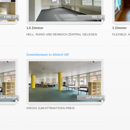
1'350
550
CHF
CHF
1.5 Zimmer
1 Zimmer
HELL, RUHIG UND DENNOCH ZENTRAL GELEGEN
FLEXIBLE,
Gewerberaum in Altdorf UR
auf Anfrage
auf Anfrage
GROSS ZUM ATTRAKTIVEN PREIS