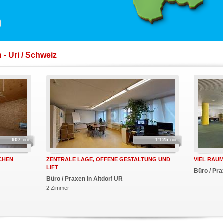
- Uri / Schweiz
907
1'125
CHF
CHF
CHEN
ZENTRALE LAGE, OFFENE GESTALTUNG UND
VIEL RAU
LIFT
Büro / Pra
Büro / Praxen in Altdorf UR
2 Zimmer