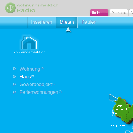
Ihr Konto
Merkliste
V
Inserieren
Mieten
Kaufen
»
Wohnung
(2)
»
Haus
(0)
»
Gewerbeobjekt
(1)
»
Ferienwohnungen
(0)