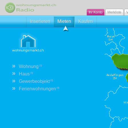
Ihr Konto
Merkliste
V
Inserieren
Mieten
Kaufen
»
Wohnung
(3)
»
Haus
(0)
»
Gewerbeobjekt
(0)
»
Ferienwohnungen
(0)