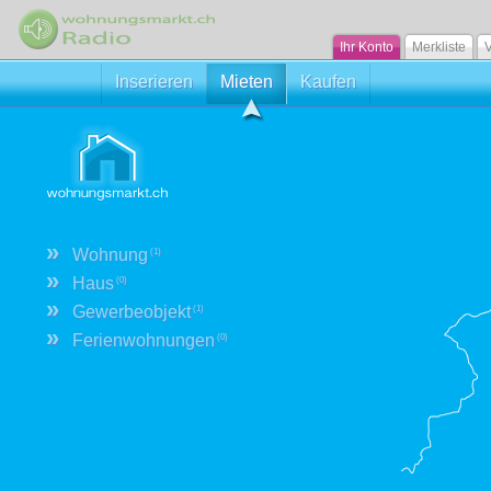
Ihr Konto
Merkliste
V
Inserieren
Mieten
Kaufen
»
Wohnung
(1)
»
Haus
(0)
»
Gewerbeobjekt
(1)
»
Ferienwohnungen
(0)