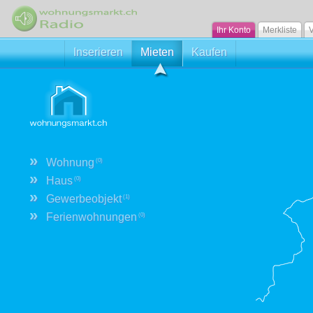
Ihr Konto
Merkliste
V
Inserieren
Mieten
Kaufen
»
Wohnung
(0)
»
Haus
(0)
»
Gewerbeobjekt
(1)
»
Ferienwohnungen
(0)