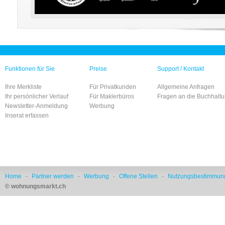
Funktionen für Sie
Preise
Support / Kontakt
Ihre Merkliste
Für Privatkunden
Allgemeine Anfragen
Ihr persönlicher Verlauf
Für Maklerbüros
Fragen an die Buchhalt
Newsletter-Anmeldung
Werbung
Inserat erfassen
Home
-
Partner werden
-
Werbung
-
Offene Stellen
-
Nutzungsbestimmun
© wohnungsmarkt.ch