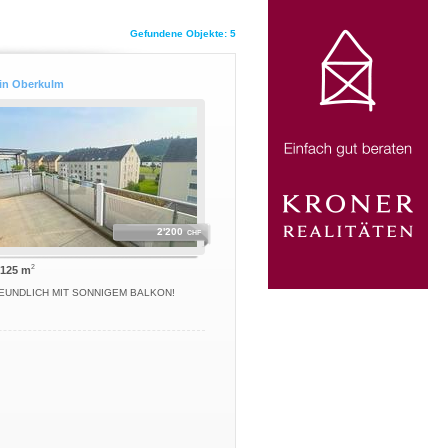
Gefundene Objekte: 5
in Oberkulm
2'200
CHF
2
 125 m
EUNDLICH MIT SONNIGEM BALKON!