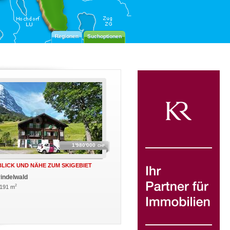
Regionen
Suchoptionen
1'980'000
CHF
BLICK UND NÄHE ZUM SKIGEBIET
rindelwald
2
 191 m