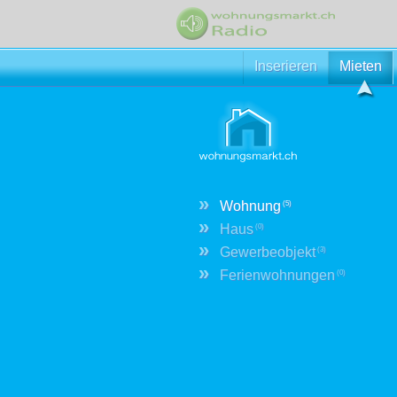
Inserieren
Mieten
»
Wohnung
(5)
»
Haus
(0)
»
Gewerbeobjekt
(3)
»
Ferienwohnungen
(0)