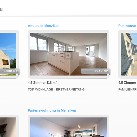
au
Andere in Menziken
Penthouse 
1'850
2'150
CHF
CHF
2
4.5 Zimmer 118 m
4.5 Zimmer
TOP WOHNLAGE - ERSTVERMIETUNG
FAMILIENFR
Parterrewohnung in Menziken