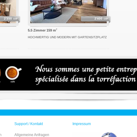
2'350
2'400
CHF
CHF
2
5.5 Zimmer 159 m
HOCHWERTIG UND MODERN MIT GARTENSITZPLATZ
Support / Kontakt
Impressum
n
Allgemeine Anfragen