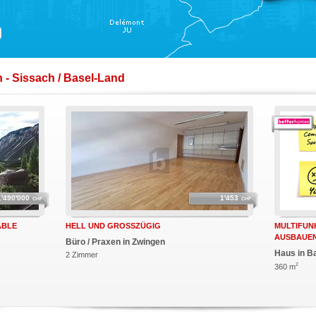
 - Sissach / Basel-Land
1'490'000
1'453
CHF
CHF
ABLE
HELL UND GROSSZÜGIG
MULTIFUN
AUSBAUEN
Büro / Praxen in Zwingen
Haus in B
2 Zimmer
2
360 m