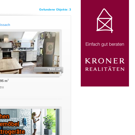
Gefundene Objekte: 3
Sissach
1'950
CHF
2
 95 m
!!!