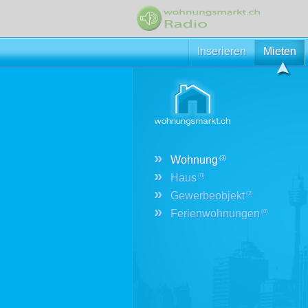
Inserieren
Mieten
»
Wohnung
(3)
»
Haus
(0)
»
Gewerbeobjekt
(2)
»
Ferienwohnungen
(0)