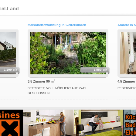
sel-Land
Maisonettewohnung in Gelterkinden
Andere in 
1'100
1'550
CHF
CHF
2
3.5 Zimmer 90 m
4.5 Zimmer
BEFRISTET, VOLL MÖBLIERT AUF ZWEI
RESERVIERT
GESCHOSSEN