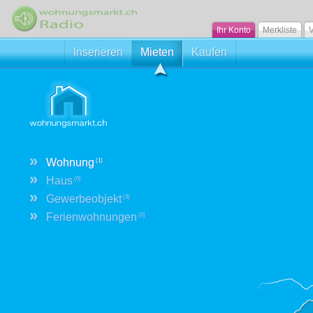
Ihr Konto
Merkliste
V
Inserieren
Mieten
Kaufen
»
Wohnung
(1)
»
Haus
(0)
»
Gewerbeobjekt
(3)
»
Ferienwohnungen
(0)