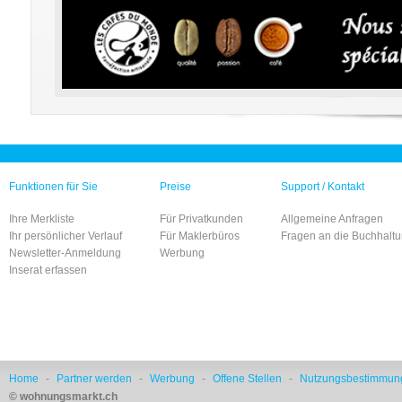
Funktionen für Sie
Preise
Support / Kontakt
Ihre Merkliste
Für Privatkunden
Allgemeine Anfragen
Ihr persönlicher Verlauf
Für Maklerbüros
Fragen an die Buchhalt
Newsletter-Anmeldung
Werbung
Inserat erfassen
Home
-
Partner werden
-
Werbung
-
Offene Stellen
-
Nutzungsbestimmun
© wohnungsmarkt.ch