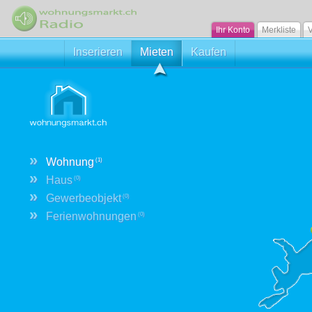
Ihr Konto
Merkliste
V
Inserieren
Mieten
Kaufen
»
Wohnung
(1)
»
Haus
(0)
»
Gewerbeobjekt
(0)
»
Ferienwohnungen
(0)