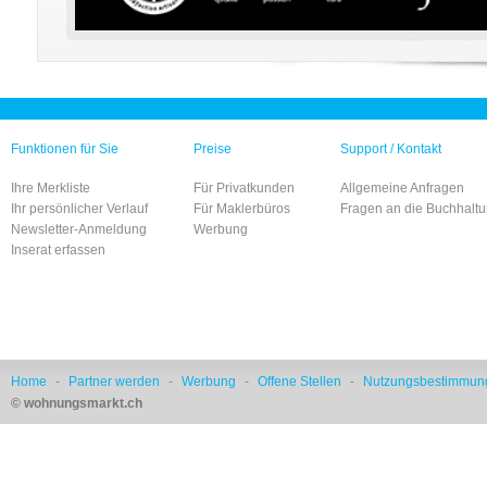
Funktionen für Sie
Preise
Support / Kontakt
Ihre Merkliste
Für Privatkunden
Allgemeine Anfragen
Ihr persönlicher Verlauf
Für Maklerbüros
Fragen an die Buchhalt
Newsletter-Anmeldung
Werbung
Inserat erfassen
Home
-
Partner werden
-
Werbung
-
Offene Stellen
-
Nutzungsbestimmun
© wohnungsmarkt.ch