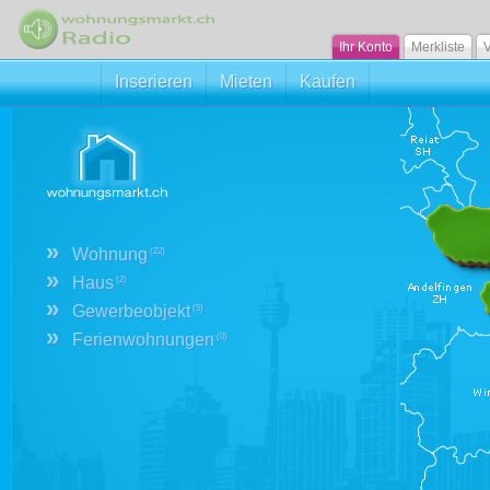
Ihr Konto
Merkliste
V
Inserieren
Mieten
Kaufen
»
Wohnung
(22)
»
Haus
(2)
»
Gewerbeobjekt
(5)
»
Ferienwohnungen
(0)