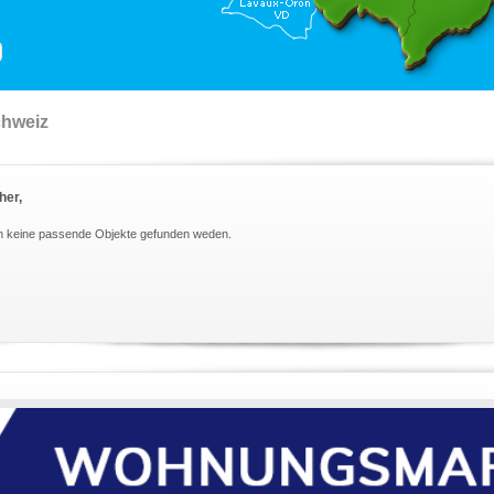
chweiz
her,
n keine passende Objekte gefunden weden.