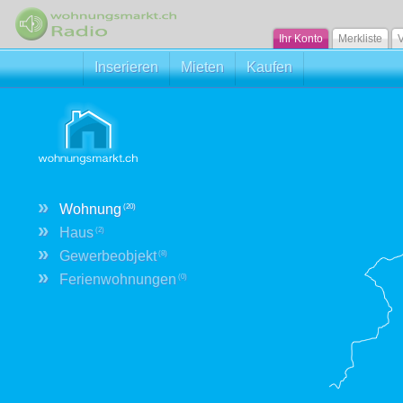
Ihr Konto
Merkliste
V
Inserieren
Mieten
Kaufen
»
Wohnung
(20)
»
Haus
(2)
»
Gewerbeobjekt
(8)
»
Ferienwohnungen
(0)