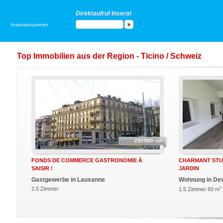
Direktaufruf Inserat
Inseratenummer
Top Immobilien aus der Region - Ticino / Schweiz
250'000
CHF
FONDS DE COMMERCE GASTRONOMIE À
CHARMANT STUD
SAISIR !
JARDIN
Gastgewerbe in Lausanne
Wohnung in Dev
2.5 Zimmer
2
1.5 Zimmer 60 m