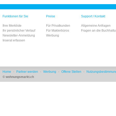
Funktionen für Sie
Preise
Support / Kontakt
Ihre Merkliste
Für Privatkunden
Allgemeine Anfragen
Ihr persönlicher Verlauf
Für Maklerbüros
Fragen an die Buchhalt
Newsletter-Anmeldung
Werbung
Inserat erfassen
Home
-
Partner werden
-
Werbung
-
Offene Stellen
-
Nutzungsbestimmun
© wohnungsmarkt.ch