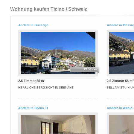
Wohnung kaufen Ticino / Schweiz
Andere in Brissago
Andere in Brissa
1'150
CHF
2
2
2.5 Zimmer 55 m
2.5 Zimmer 55 m
HERRLICHE BERGSICHT IN SEENÄHE
BELLA VISTA IN 
Andere in Bodio TI
Andere in Airolo