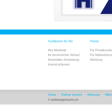
Funktionen für Sie
Preise
Ihre Merkliste
Für Privatkunde
Ihr persönlicher Verlauf
Für Maklerbüro
Newsletter-Anmeldung
Werbung
Inserat erfassen
Home
-
Partner werden
-
Werbung
-
Offen
© wohnungsmarkt.ch