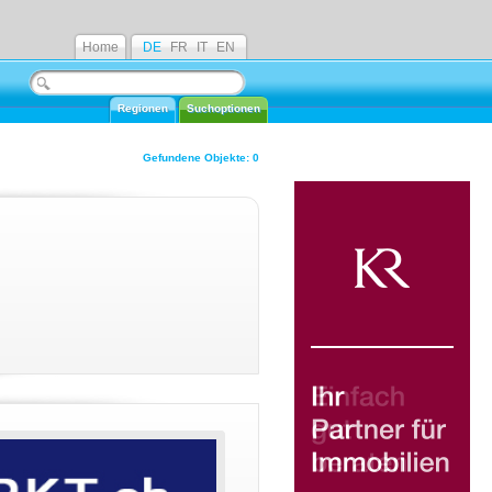
Home
DE
FR
IT
EN
Regionen
Suchoptionen
Gefundene Objekte: 0