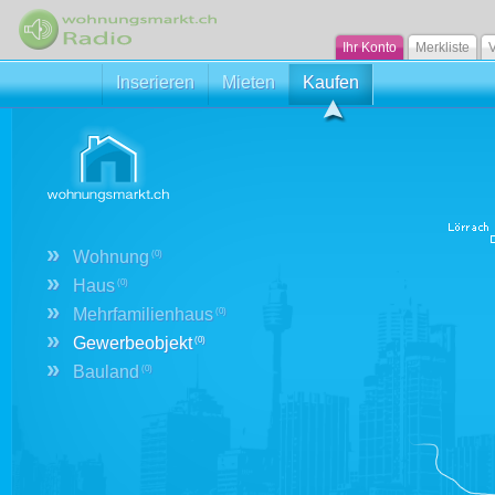
Ihr Konto
Merkliste
V
Inserieren
Mieten
Kaufen
»
Wohnung
(0)
»
Haus
(0)
»
Mehrfamilienhaus
(0)
»
Gewerbeobjekt
(0)
»
Bauland
(0)