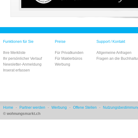
Funktionen für Sie
Preise
Support / Kontakt
Ihre Merkliste
Für Privatkunden
Allgemeine Anfragen
Ihr persönlicher Verlauf
Für Maklerbüros
Fragen an die Buchhalt
Newsletter-Anmeldung
Werbung
Inserat erfassen
Home
-
Partner werden
-
Werbung
-
Offene Stellen
-
Nutzungsbestimmun
© wohnungsmarkt.ch