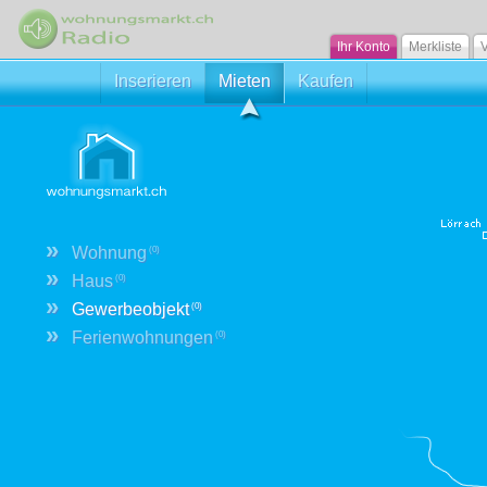
Ihr Konto
Merkliste
V
Inserieren
Mieten
Kaufen
»
Wohnung
(0)
»
Haus
(0)
»
Gewerbeobjekt
(0)
»
Ferienwohnungen
(0)