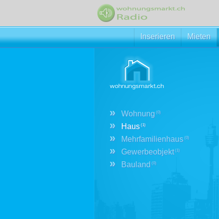
Inserieren
Mieten
»
Wohnung
(0)
»
Haus
(1)
»
Mehrfamilienhaus
(0)
»
Gewerbeobjekt
(1)
»
Bauland
(0)