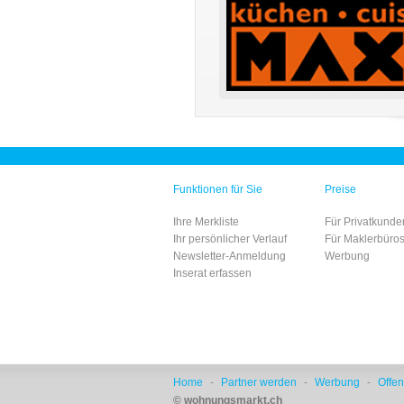
Funktionen für Sie
Preise
Ihre Merkliste
Für Privatkunde
Ihr persönlicher Verlauf
Für Maklerbüro
Newsletter-Anmeldung
Werbung
Inserat erfassen
Home
-
Partner werden
-
Werbung
-
Offen
© wohnungsmarkt.ch