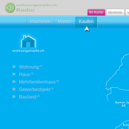
Ihr Konto
Merkliste
V
Inserieren
Mieten
Kaufen
»
Wohnung
(0)
»
Haus
(1)
»
Mehrfamilienhaus
(0)
»
Gewerbeobjekt
(1)
»
Bauland
(0)