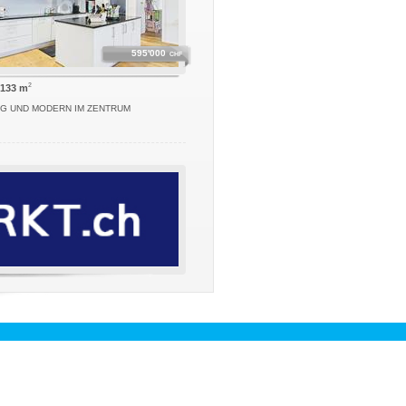
595'000
CHF
2
 133 m
G UND MODERN IM ZENTRUM