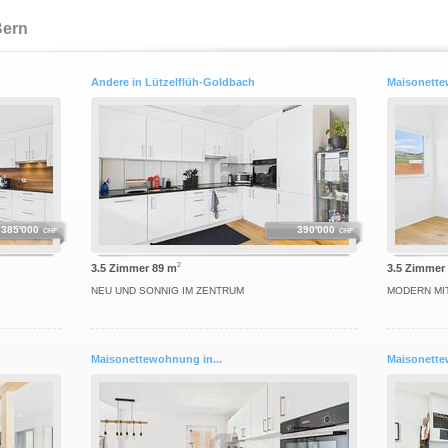
Bern
Andere in Lützelflüh-Goldbach
Maisonette
385'000
390'000
CHF
CHF
2
3.5 Zimmer 89 m
3.5 Zimmer
NEU UND SONNIG IM ZENTRUM
MODERN MI
Maisonettewohnung in...
Maisonette