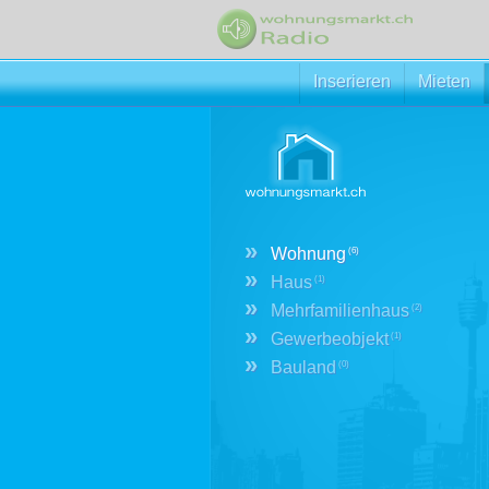
Inserieren
Mieten
»
Wohnung
(6)
»
Haus
(1)
»
Mehrfamilienhaus
(2)
»
Gewerbeobjekt
(1)
»
Bauland
(0)