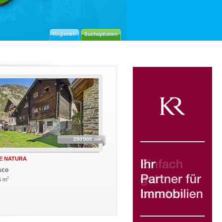
Regionen
Suchoptionen
290'000
CHF
 E NATURA
sco
2
5 m