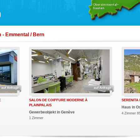
 - Emmental / Bern
auf Anfrage
auf Anfrage
E
SALON DE COIFFURE MODERNE À
SERENITA
PLAINPALAIS
Haus in O
Gewerbeobjekt in Genève
4 Zimmer 8
1 Zimmer