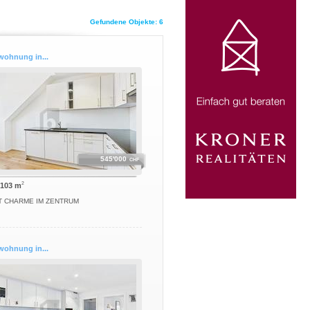
Gefundene Objekte: 6
wohnung in...
545'000
CHF
2
 103 m
T CHARME IM ZENTRUM
wohnung in...