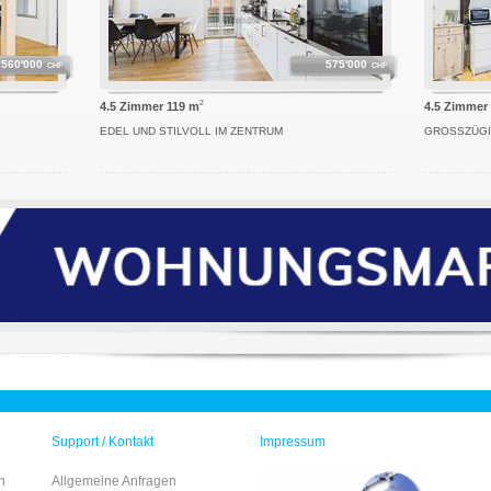
560'000
575'000
CHF
CHF
2
4.5 Zimmer 119 m
4.5 Zimmer
EDEL UND STILVOLL IM ZENTRUM
GROSSZÜGI
Support / Kontakt
Impressum
n
Allgemeine Anfragen