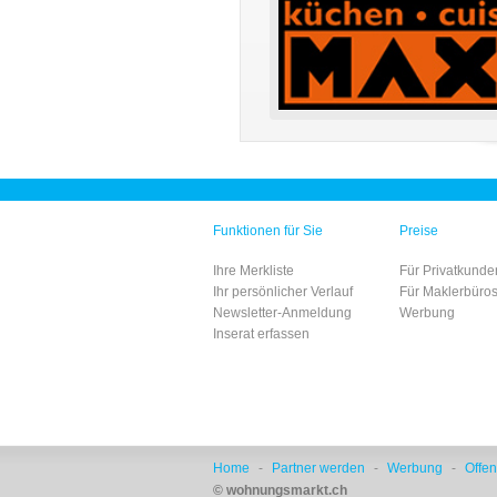
Funktionen für Sie
Preise
Ihre Merkliste
Für Privatkunde
Ihr persönlicher Verlauf
Für Maklerbüro
Newsletter-Anmeldung
Werbung
Inserat erfassen
Home
-
Partner werden
-
Werbung
-
Offen
© wohnungsmarkt.ch