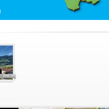
2'150
CHF