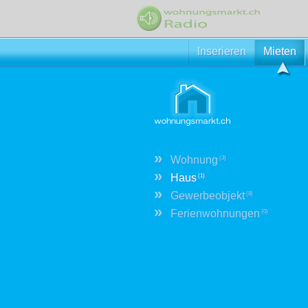
Inserieren
Mieten
»
Wohnung
(3)
»
Haus
(1)
»
Gewerbeobjekt
(8)
»
Ferienwohnungen
(0)