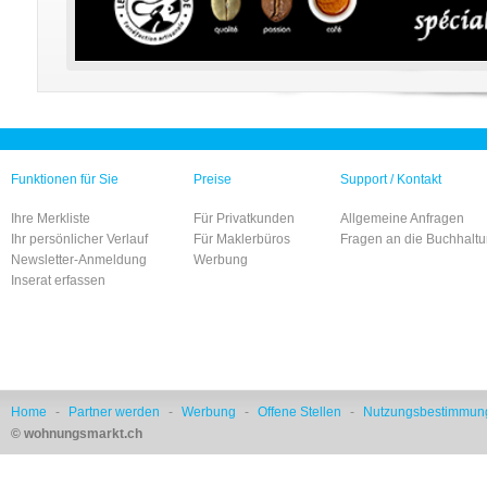
Funktionen für Sie
Preise
Support / Kontakt
Ihre Merkliste
Für Privatkunden
Allgemeine Anfragen
Ihr persönlicher Verlauf
Für Maklerbüros
Fragen an die Buchhalt
Newsletter-Anmeldung
Werbung
Inserat erfassen
Home
-
Partner werden
-
Werbung
-
Offene Stellen
-
Nutzungsbestimmun
© wohnungsmarkt.ch