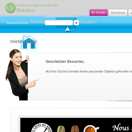
Ihr Konto
Merkliste
V
Direktaufruf Inserat
Inserieren
Mieten
Kaufen
Inseratenummer
mieten italia
Geschätzter Besucher,
Auf Ihre Suche konnten keine passende Objekte gefunden 